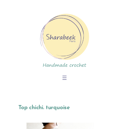
Skip
to
content
Top chichi. turquoise