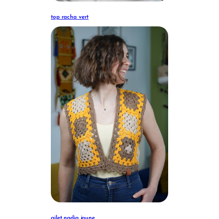
top racha vert
gilet nadia jaune