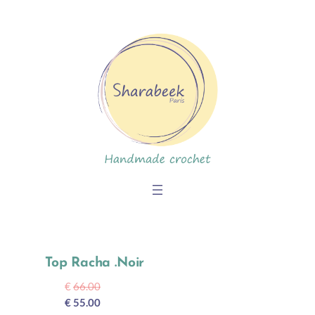
Skip
to
content
Top Racha .Noir
€
66.00
€ 55.00