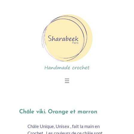
Skip
to
content
Châle viki. Orange et marron
Châle Unique, Unisex , fait la main en
Crochet . Les couleurs de ce châle sont