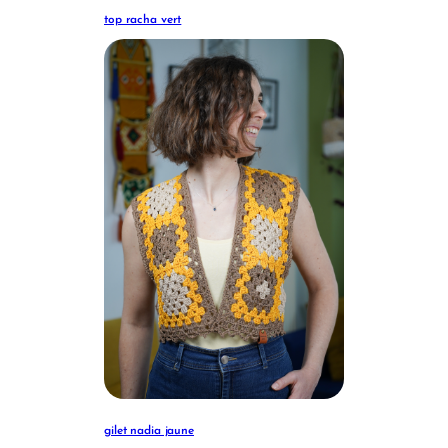
top racha vert
gilet nadia jaune