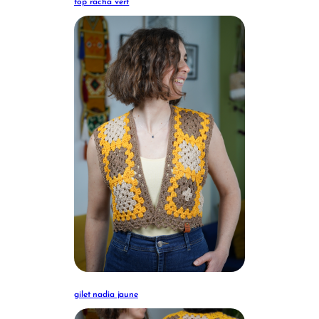
top racha vert
gilet nadia jaune