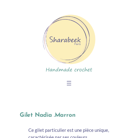
Skip
to
content
Gilet Nadia .Marron
Ce gilet particulier est une pièce unique,
caractérisée par ses couleurs