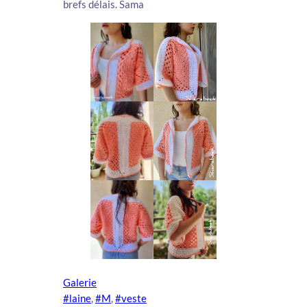
brefs délais. Sama
Galerie
#laine
, 
#M
, 
#veste