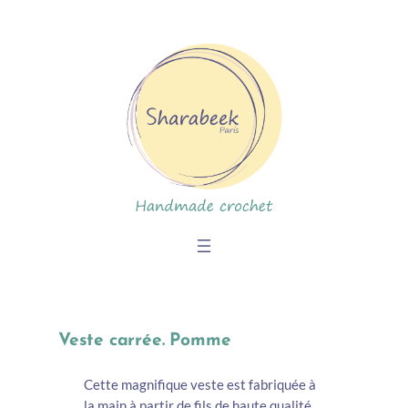
Skip
to
content
Veste carrée. Pomme
Cette magnifique veste est fabriquée à
la main à partir de fils de haute qualité,