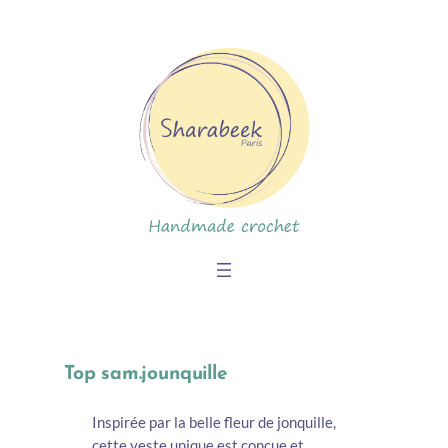
Skip
to
content
Top sam.jounquille
Inspirée par la belle fleur de jonquille,
cette veste unique est conçue et